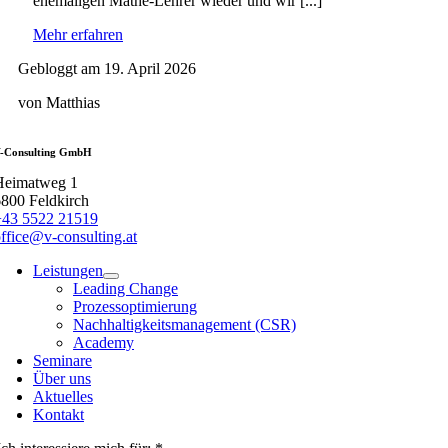
ehemaligen Mathe-Lehrer wieder und wir [...]
Mehr erfahren
Gebloggt am 19. April 2026
von Matthias
-Consulting GmbH
Heimatweg 1
800 Feldkirch
+43 5522 21519
ffice@v-consulting.at
Leistungen
Leading Change
Prozessoptimierung
Nachhaltigkeitsmanagement (CSR)
Academy
Seminare
Über uns
Aktuelles
Kontakt