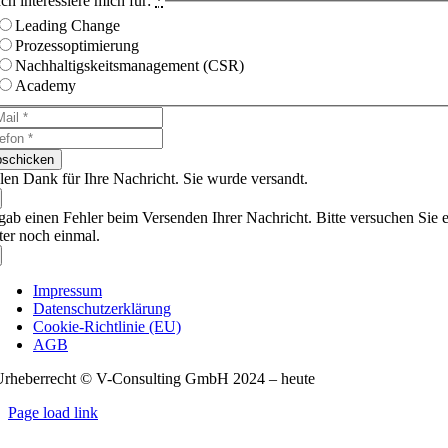
Ich interessiere mich für:
*
Leading Change
Prozessoptimierung
Nachhaltigskeitsmanagement (CSR)
Academy
schicken
len Dank für Ihre Nachricht. Sie wurde versandt.
gab einen Fehler beim Versenden Ihrer Nachricht. Bitte versuchen Sie 
ter noch einmal.
Impressum
Datenschutzerklärung
Cookie-Richtlinie (EU)
AGB
Urheberrecht © V-Consulting GmbH 2024 – heute
Page load link
Nach
oben