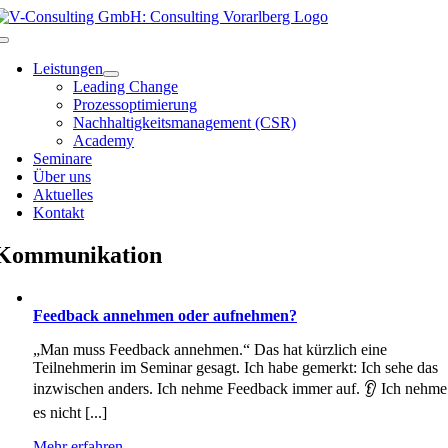
Zum
Inhalt
Toggle
springen
Navigation
Leistungen
Leading Change
Prozessoptimierung
Nachhaltigkeitsmanagement (CSR)
Academy
Seminare
Über uns
Aktuelles
Kontakt
Kommunikation
Feedback annehmen oder aufnehmen?
„Man muss Feedback annehmen.“ Das hat kürzlich eine
Teilnehmerin im Seminar gesagt. Ich habe gemerkt: Ich sehe das
inzwischen anders. Ich nehme Feedback immer auf. 👂 Ich nehme
es nicht [...]
Mehr erfahren