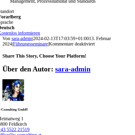
Management, Prozessstabilität und Standards
tandort
Vorarlberg
Sprache
Deutsch
ostenlos informieren
Von
sara-admin
|
2024-02-13T17:03:59+01:00
13. Februar
für
2024
|
Führungsseminare
|
Kommentare deaktiviert
Vom
Gründer
Share This Story, Choose Your Platform!
zum
Manager
Facebook
X
Reddit
LinkedIn
WhatsApp
Telegram
Tumblr
Pinterest
Vk
Xing
E-
Über den Autor:
sara-admin
Mail
-Consulting GmbH
Heimatweg 1
800 Feldkirch
+43 5522 21519
ffice@v-consulting.at