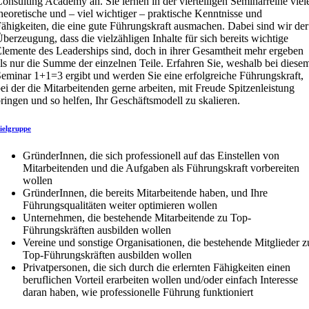
onsulting Academy an. Sie lernen in der vierteiligen Seminarreihe viel
heoretische und – viel wichtiger – praktische Kenntnisse und
ähigkeiten, die eine gute Führungskraft ausmachen. Dabei sind wir der
berzeugung, dass die vielzähligen Inhalte für sich bereits wichtige
lemente des Leaderships sind, doch in ihrer Gesamtheit mehr ergeben
ls nur die Summe der einzelnen Teile. Erfahren Sie, weshalb bei diese
eminar 1+1=3 ergibt und werden Sie eine erfolgreiche Führungskraft,
ei der die Mitarbeitenden gerne arbeiten, mit Freude Spitzenleistung
ringen und so helfen, Ihr Geschäftsmodell zu skalieren.
ielgruppe
GründerInnen, die sich professionell auf das Einstellen von
Mitarbeitenden und die Aufgaben als Führungskraft vorbereiten
wollen
GründerInnen, die bereits Mitarbeitende haben, und Ihre
Führungsqualitäten weiter optimieren wollen
Unternehmen, die bestehende Mitarbeitende zu Top-
Führungskräften ausbilden wollen
Vereine und sonstige Organisationen, die bestehende Mitglieder z
Top-Führungskräften ausbilden wollen
Privatpersonen, die sich durch die erlernten Fähigkeiten einen
beruflichen Vorteil erarbeiten wollen und/oder einfach Interesse
daran haben, wie professionelle Führung funktioniert